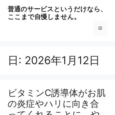
コ
普通のサービスというだけなら、
ン
ここまで自慢しません。
テ
ン
メ
ツ
へ
ス
ニ
キ
ッ
日:
2026年1月12日
ュ
プ
ー
ビタミンC誘導体がお肌
の炎症やハリに向き合
ってくれることに、や