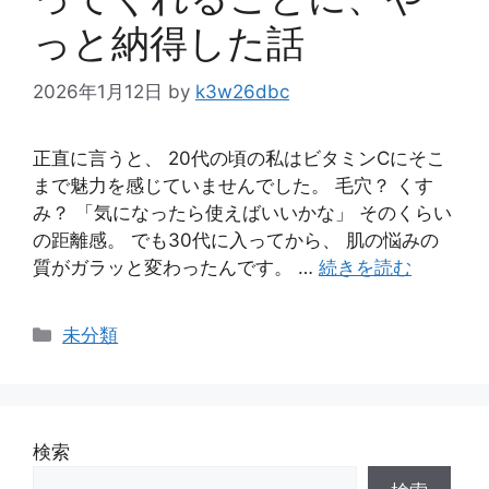
っと納得した話
2026年1月12日
by
k3w26dbc
正直に言うと、 20代の頃の私はビタミンCにそこ
まで魅力を感じていませんでした。 毛穴？ くす
み？ 「気になったら使えばいいかな」 そのくらい
の距離感。 でも30代に入ってから、 肌の悩みの
質がガラッと変わったんです。 …
続きを読む
カ
未分類
テ
ゴ
リ
ー
検索