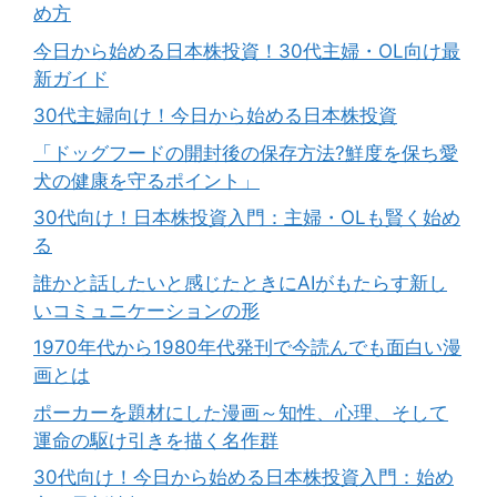
め方
今日から始める日本株投資！30代主婦・OL向け最
新ガイド
30代主婦向け！今日から始める日本株投資
「ドッグフードの開封後の保存方法?鮮度を保ち愛
犬の健康を守るポイント」
30代向け！日本株投資入門：主婦・OLも賢く始め
る
誰かと話したいと感じたときにAIがもたらす新し
いコミュニケーションの形
1970年代から1980年代発刊で今読んでも面白い漫
画とは
ポーカーを題材にした漫画～知性、心理、そして
運命の駆け引きを描く名作群
30代向け！今日から始める日本株投資入門：始め