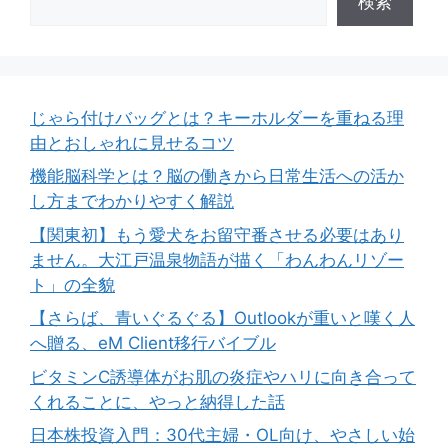
検索
じゃら付けバッグとは？キーホルダーを重ねる理
由とおしゃれに見せるコツ
機能脳科学とは？脳の働きから日常生活への活か
し方までわかりやすく解説
【関東初】もう愛犬をお留守番させる必要はあり
ません。大江戸温泉物語が描く「わんわんリゾー
ト」の全貌
【さらば、青いぐるぐる】Outlookが重いと嘆く人
へ贈る、eM Client移行バイブル
ビタミンC誘導体がお肌の炎症やハリに向き合って
くれることに、やっと納得した話
日本株投資入門：30代主婦・OL向け、やさしい始