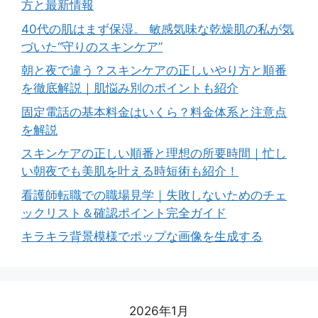
方と最新情報
40代の肌はまず保湿。 敏感気味な乾燥肌の私が気
づいた“守りのスキンケア”
朝と夜で違う？スキンケアの正しいやり方と順番
を徹底解説｜肌悩み別のポイントも紹介
固定電話の基本料金はいくら？料金体系と注意点
を解説
スキンケアの正しい順番と理想の所要時間｜忙し
い朝夜でも美肌を叶える時短術も紹介！
看護師転職での職場見学｜失敗しないためのチェ
ックリスト＆確認ポイント完全ガイド
キラキラ背景模様でポップな画像を生成する
2026年1月