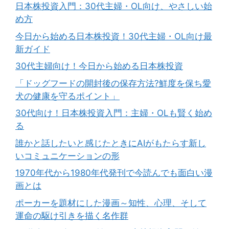
日本株投資入門：30代主婦・OL向け、やさしい始
め方
今日から始める日本株投資！30代主婦・OL向け最
新ガイド
30代主婦向け！今日から始める日本株投資
「ドッグフードの開封後の保存方法?鮮度を保ち愛
犬の健康を守るポイント」
30代向け！日本株投資入門：主婦・OLも賢く始め
る
誰かと話したいと感じたときにAIがもたらす新し
いコミュニケーションの形
1970年代から1980年代発刊で今読んでも面白い漫
画とは
ポーカーを題材にした漫画～知性、心理、そして
運命の駆け引きを描く名作群