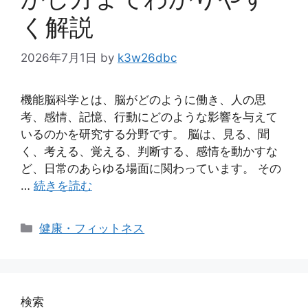
く解説
2026年7月1日
by
k3w26dbc
機能脳科学とは、脳がどのように働き、人の思
考、感情、記憶、行動にどのような影響を与えて
いるのかを研究する分野です。 脳は、見る、聞
く、考える、覚える、判断する、感情を動かすな
ど、日常のあらゆる場面に関わっています。 その
…
続きを読む
カ
健康・フィットネス
テ
ゴ
リ
ー
検索