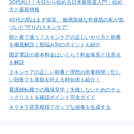
30代向け！今日から始める日本株投資入門：始め
方と最新情報
40代の肌はまず保湿。 敏感気味な乾燥肌の私が気
づいた“守りのスキンケア”
朝と夜で違う？スキンケアの正しいやり方と順番
を徹底解説｜肌悩み別のポイントも紹介
固定電話の基本料金はいくら？料金体系と注意点
を解説
スキンケアの正しい順番と理想の所要時間｜忙し
い朝夜でも美肌を叶える時短術も紹介！
看護師転職での職場見学｜失敗しないためのチェ
ックリスト＆確認ポイント完全ガイド
キラキラ背景模様でポップな画像を生成する