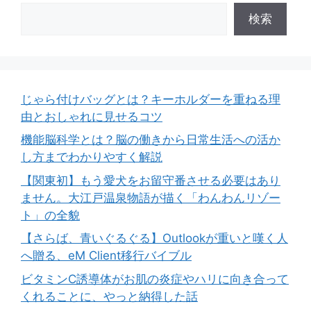
検索
じゃら付けバッグとは？キーホルダーを重ねる理
由とおしゃれに見せるコツ
機能脳科学とは？脳の働きから日常生活への活か
し方までわかりやすく解説
【関東初】もう愛犬をお留守番させる必要はあり
ません。大江戸温泉物語が描く「わんわんリゾー
ト」の全貌
【さらば、青いぐるぐる】Outlookが重いと嘆く人
へ贈る、eM Client移行バイブル
ビタミンC誘導体がお肌の炎症やハリに向き合って
くれることに、やっと納得した話