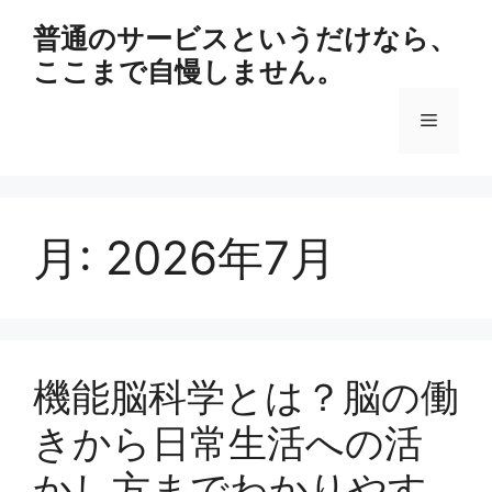
コ
普通のサービスというだけなら、
ン
ここまで自慢しません。
テ
ン
メ
ツ
へ
ス
ニ
キ
ッ
月:
2026年7月
ュ
プ
ー
機能脳科学とは？脳の働
きから日常生活への活
かし方までわかりやす