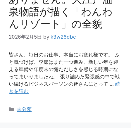
泉物語が描く「わんわ
んリゾート」の全貌
2026年2月5日
by
k3w26dbc
皆さん、毎日のお仕事、本当にお疲れ様です。 ふ
と気づけば、季節はまた一つ進み、新しい年を迎
える準備や年度末の慌ただしさを感じる時期にな
ってまいりましたね。 張り詰めた緊張感の中で戦
い続けるビジネスパーソンの皆さんにとって …
続
きを読む
カ
未分類
テ
ゴ
リ