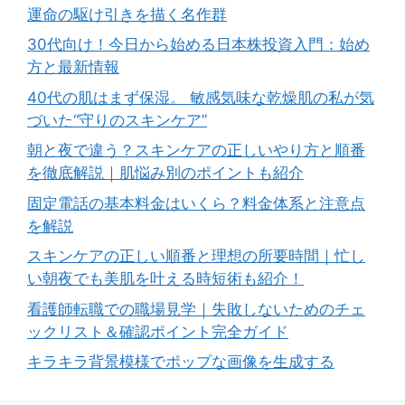
運命の駆け引きを描く名作群
30代向け！今日から始める日本株投資入門：始め
方と最新情報
40代の肌はまず保湿。 敏感気味な乾燥肌の私が気
づいた“守りのスキンケア”
朝と夜で違う？スキンケアの正しいやり方と順番
を徹底解説｜肌悩み別のポイントも紹介
固定電話の基本料金はいくら？料金体系と注意点
を解説
スキンケアの正しい順番と理想の所要時間｜忙し
い朝夜でも美肌を叶える時短術も紹介！
看護師転職での職場見学｜失敗しないためのチェ
ックリスト＆確認ポイント完全ガイド
キラキラ背景模様でポップな画像を生成する