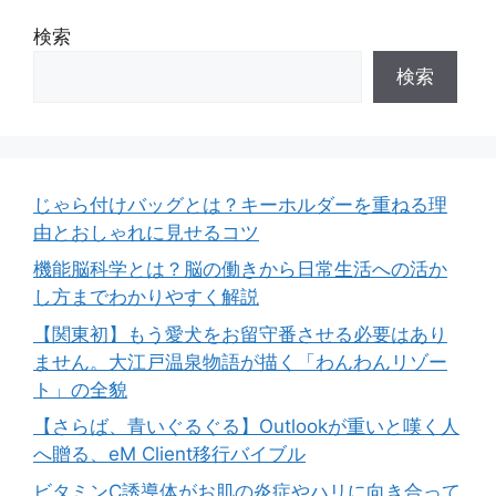
ー
検索
検索
じゃら付けバッグとは？キーホルダーを重ねる理
由とおしゃれに見せるコツ
機能脳科学とは？脳の働きから日常生活への活か
し方までわかりやすく解説
【関東初】もう愛犬をお留守番させる必要はあり
ません。大江戸温泉物語が描く「わんわんリゾー
ト」の全貌
【さらば、青いぐるぐる】Outlookが重いと嘆く人
へ贈る、eM Client移行バイブル
ビタミンC誘導体がお肌の炎症やハリに向き合って