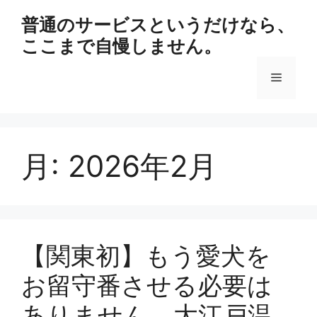
コ
普通のサービスというだけなら、
ン
ここまで自慢しません。
テ
ン
メ
ツ
へ
ス
ニ
キ
ッ
月:
2026年2月
ュ
プ
ー
【関東初】もう愛犬を
お留守番させる必要は
ありません。大江戸温