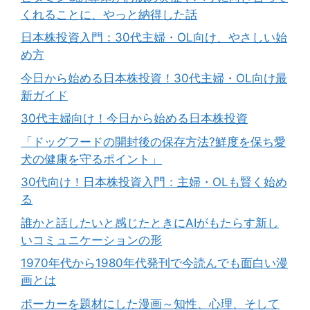
くれることに、やっと納得した話
日本株投資入門：30代主婦・OL向け、やさしい始
め方
今日から始める日本株投資！30代主婦・OL向け最
新ガイド
30代主婦向け！今日から始める日本株投資
「ドッグフードの開封後の保存方法?鮮度を保ち愛
犬の健康を守るポイント」
30代向け！日本株投資入門：主婦・OLも賢く始め
る
誰かと話したいと感じたときにAIがもたらす新し
いコミュニケーションの形
1970年代から1980年代発刊で今読んでも面白い漫
画とは
ポーカーを題材にした漫画～知性、心理、そして