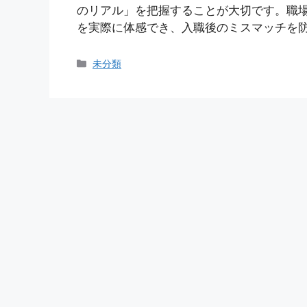
のリアル」を把握することが大切です。職
を実際に体感でき、入職後のミスマッチを防
カ
未分類
テ
ゴ
リ
ー