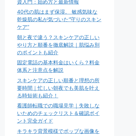
資入門：始め方と最新情報
40代の肌はまず保湿。 敏感気味な
乾燥肌の私が気づいた“守りのスキン
ケア”
朝と夜で違う？スキンケアの正しい
やり方と順番を徹底解説｜肌悩み別
のポイントも紹介
固定電話の基本料金はいくら？料金
体系と注意点を解説
スキンケアの正しい順番と理想の所
要時間｜忙しい朝夜でも美肌を叶え
る時短術も紹介！
看護師転職での職場見学｜失敗しな
いためのチェックリスト＆確認ポイ
ント完全ガイド
キラキラ背景模様でポップな画像を