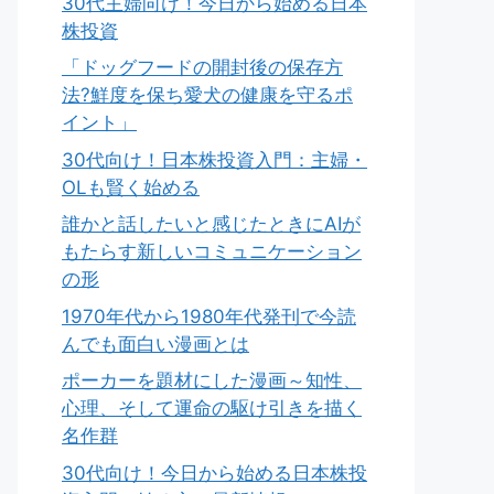
30代主婦向け！今日から始める日本
株投資
「ドッグフードの開封後の保存方
法?鮮度を保ち愛犬の健康を守るポ
イント」
30代向け！日本株投資入門：主婦・
OLも賢く始める
誰かと話したいと感じたときにAIが
もたらす新しいコミュニケーション
の形
1970年代から1980年代発刊で今読
んでも面白い漫画とは
ポーカーを題材にした漫画～知性、
心理、そして運命の駆け引きを描く
名作群
30代向け！今日から始める日本株投