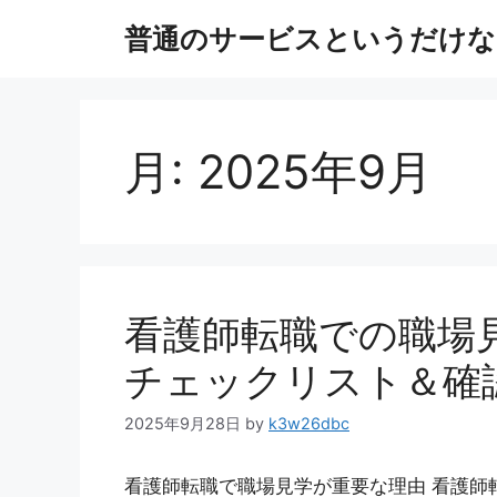
コ
普通のサービスというだけな
ン
テ
ン
ツ
へ
月:
2025年9月
ス
キ
ッ
プ
看護師転職での職場
チェックリスト＆確
2025年9月28日
by
k3w26dbc
看護師転職で職場見学が重要な理由 看護師