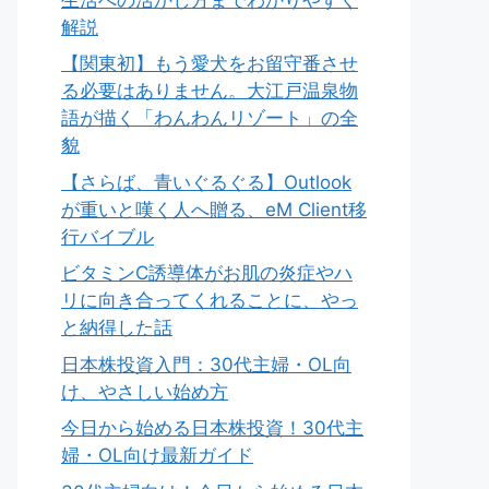
解説
【関東初】もう愛犬をお留守番させ
る必要はありません。大江戸温泉物
語が描く「わんわんリゾート」の全
貌
【さらば、青いぐるぐる】Outlook
が重いと嘆く人へ贈る、eM Client移
行バイブル
ビタミンC誘導体がお肌の炎症やハ
リに向き合ってくれることに、やっ
と納得した話
日本株投資入門：30代主婦・OL向
け、やさしい始め方
今日から始める日本株投資！30代主
婦・OL向け最新ガイド