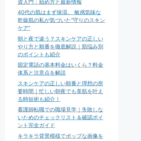
資入門：始め方と最新情報
40代の肌はまず保湿。 敏感気味な
乾燥肌の私が気づいた“守りのスキン
ケア”
朝と夜で違う？スキンケアの正しい
やり方と順番を徹底解説｜肌悩み別
のポイントも紹介
固定電話の基本料金はいくら？料金
体系と注意点を解説
スキンケアの正しい順番と理想の所
要時間｜忙しい朝夜でも美肌を叶え
る時短術も紹介！
看護師転職での職場見学｜失敗しな
いためのチェックリスト＆確認ポイ
ント完全ガイド
キラキラ背景模様でポップな画像を