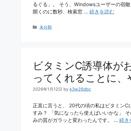
るぐる」。 そう、Windowsユーザーの宿敵、M
開くのに数秒、検索窓 …
続きを読む
カ
未分類
テ
ゴ
リ
ー
ビタミンC誘導体が
ってくれることに、
2026年1月12日
by
k3w26dbc
正直に言うと、 20代の頃の私はビタミンC
すみ？ 「気になったら使えばいいかな」 そ
みの質がガラッと変わったんです。 …
続き