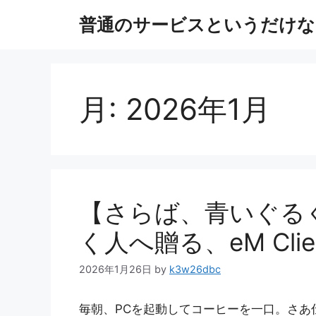
コ
普通のサービスというだけな
ン
テ
ン
ツ
へ
月:
2026年1月
ス
キ
ッ
プ
【さらば、青いぐるぐ
く人へ贈る、eM Cli
2026年1月26日
by
k3w26dbc
毎朝、PCを起動してコーヒーを一口。さあ