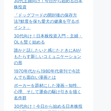
30代主婦向け！今日から始める日本
株投資
「ドッグフードの開封後の保存方
法?鮮度を保ち愛犬の健康を守るポ
イント」
30代向け！日本株投資入門：主婦・
OLも賢く始める
誰かと話したいと感じたときにAIが
もたらす新しいコミュニケーション
の形
1970年代から1980年代発刊で今読
んでも面白い漫画とは
ポーカーを題材にした漫画～知性、
心理、そして運命の駆け引きを描く
名作群
30代向け！今日から始める日本株投