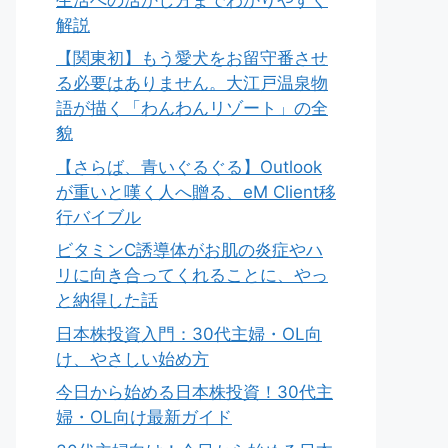
解説
【関東初】もう愛犬をお留守番させ
る必要はありません。大江戸温泉物
語が描く「わんわんリゾート」の全
貌
【さらば、青いぐるぐる】Outlook
が重いと嘆く人へ贈る、eM Client移
行バイブル
ビタミンC誘導体がお肌の炎症やハ
リに向き合ってくれることに、やっ
と納得した話
日本株投資入門：30代主婦・OL向
け、やさしい始め方
今日から始める日本株投資！30代主
婦・OL向け最新ガイド