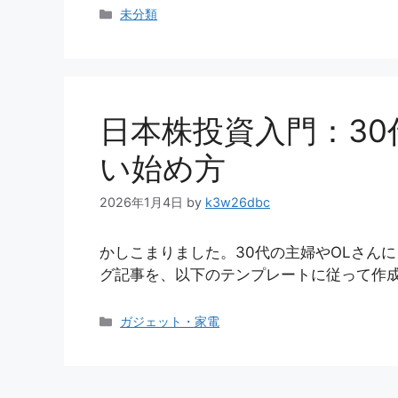
カ
未分類
テ
ゴ
リ
ー
日本株投資入門：30
い始め方
2026年1月4日
by
k3w26dbc
かしこまりました。30代の主婦やOLさん
グ記事を、以下のテンプレートに従って作成
カ
ガジェット・家電
テ
ゴ
リ
ー