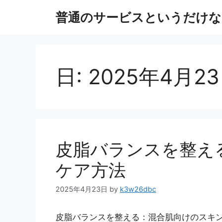
コ
普通のサービスというだけな
ン
テ
ン
ツ
へ
日:
2025年4月2
ス
キ
ッ
プ
皮脂バランスを整え
ケア方法
2025年4月23日
by
k3w26dbc
皮脂バランスを整える：混合肌向けのスキン