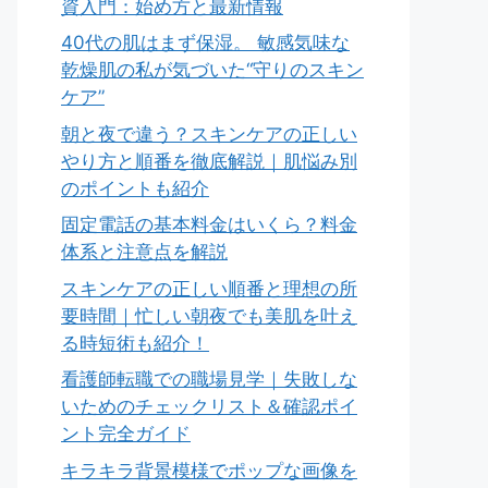
資入門：始め方と最新情報
40代の肌はまず保湿。 敏感気味な
乾燥肌の私が気づいた“守りのスキン
ケア”
朝と夜で違う？スキンケアの正しい
やり方と順番を徹底解説｜肌悩み別
のポイントも紹介
固定電話の基本料金はいくら？料金
体系と注意点を解説
スキンケアの正しい順番と理想の所
要時間｜忙しい朝夜でも美肌を叶え
る時短術も紹介！
看護師転職での職場見学｜失敗しな
いためのチェックリスト＆確認ポイ
ント完全ガイド
キラキラ背景模様でポップな画像を