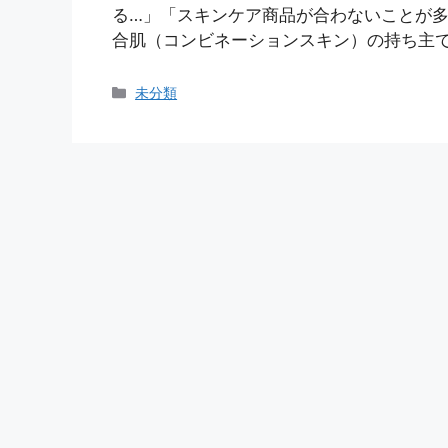
る…」「スキンケア商品が合わないことが多
合肌（コンビネーションスキン）の持ち主で
カ
未分類
テ
ゴ
リ
ー