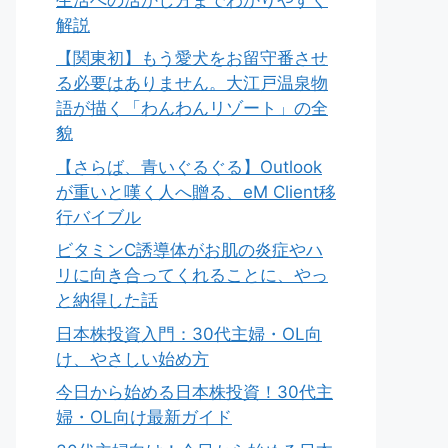
解説
【関東初】もう愛犬をお留守番させ
る必要はありません。大江戸温泉物
語が描く「わんわんリゾート」の全
貌
【さらば、青いぐるぐる】Outlook
が重いと嘆く人へ贈る、eM Client移
行バイブル
ビタミンC誘導体がお肌の炎症やハ
リに向き合ってくれることに、やっ
と納得した話
日本株投資入門：30代主婦・OL向
け、やさしい始め方
今日から始める日本株投資！30代主
婦・OL向け最新ガイド