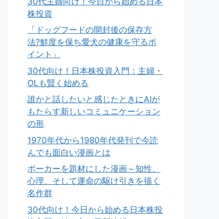
30代主婦向け！今日から始める日本
株投資
「ドッグフードの開封後の保存方
法?鮮度を保ち愛犬の健康を守るポ
イント」
30代向け！日本株投資入門：主婦・
OLも賢く始める
誰かと話したいと感じたときにAIが
もたらす新しいコミュニケーション
の形
1970年代から1980年代発刊で今読
んでも面白い漫画とは
ポーカーを題材にした漫画～知性、
心理、そして運命の駆け引きを描く
名作群
30代向け！今日から始める日本株投