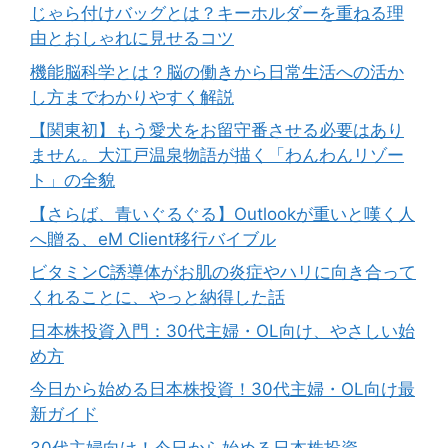
じゃら付けバッグとは？キーホルダーを重ねる理
由とおしゃれに見せるコツ
機能脳科学とは？脳の働きから日常生活への活か
し方までわかりやすく解説
【関東初】もう愛犬をお留守番させる必要はあり
ません。大江戸温泉物語が描く「わんわんリゾー
ト」の全貌
【さらば、青いぐるぐる】Outlookが重いと嘆く人
へ贈る、eM Client移行バイブル
ビタミンC誘導体がお肌の炎症やハリに向き合って
くれることに、やっと納得した話
日本株投資入門：30代主婦・OL向け、やさしい始
め方
今日から始める日本株投資！30代主婦・OL向け最
新ガイド
30代主婦向け！今日から始める日本株投資