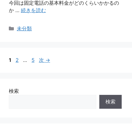
今回は固定電話の基本料金がどのくらいかかるの
か …
続きを読む
カ
未分類
テ
ゴ
リ
ー
ペ
ペ
ペ
1
2
…
5
次
→
ー
ー
ー
ジ
ジ
ジ
検索
検索