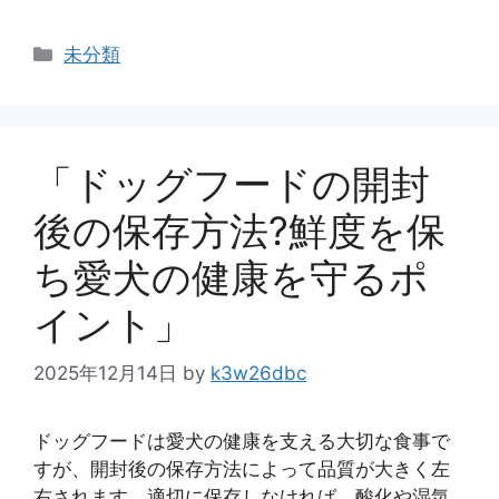
カ
未分類
テ
ゴ
リ
ー
「ドッグフードの開封
後の保存方法?鮮度を保
ち愛犬の健康を守るポ
イント」
2025年12月14日
by
k3w26dbc
ドッグフードは愛犬の健康を支える大切な食事で
すが、開封後の保存方法によって品質が大きく左
右されます。適切に保存しなければ、酸化や湿気