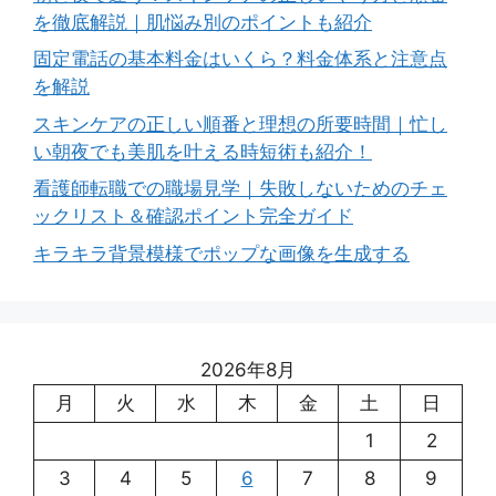
を徹底解説｜肌悩み別のポイントも紹介
固定電話の基本料金はいくら？料金体系と注意点
を解説
スキンケアの正しい順番と理想の所要時間｜忙し
い朝夜でも美肌を叶える時短術も紹介！
看護師転職での職場見学｜失敗しないためのチェ
ックリスト＆確認ポイント完全ガイド
キラキラ背景模様でポップな画像を生成する
2026年8月
月
火
水
木
金
土
日
1
2
3
4
5
6
7
8
9