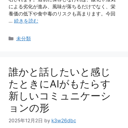
による劣化が進み、風味が落ちるだけでなく、栄
養価の低下や食中毒のリスクも高まります。今回
…
続きを読む
カ
未分類
テ
ゴ
リ
ー
誰かと話したいと感じ
たときにAIがもたらす
新しいコミュニケーシ
ョンの形
2025年12月2日
by
k3w26dbc