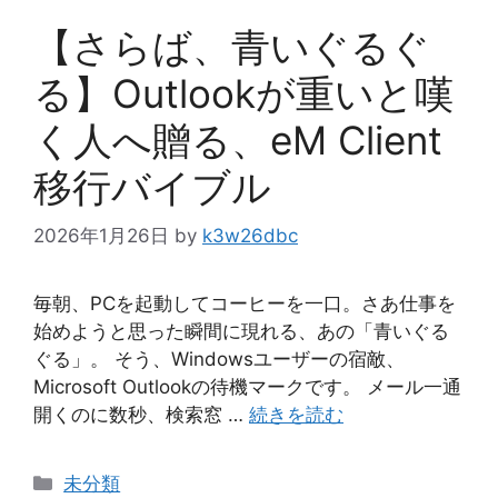
ー
【さらば、青いぐるぐ
る】Outlookが重いと嘆
く人へ贈る、eM Client
移行バイブル
2026年1月26日
by
k3w26dbc
毎朝、PCを起動してコーヒーを一口。さあ仕事を
始めようと思った瞬間に現れる、あの「青いぐる
ぐる」。 そう、Windowsユーザーの宿敵、
Microsoft Outlookの待機マークです。 メール一通
開くのに数秒、検索窓 …
続きを読む
カ
未分類