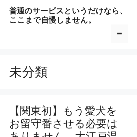
コ
普通のサービスというだけなら、
ン
ここまで自慢しません。
テ
ン
メ
ツ
へ
ス
ニ
キ
ッ
未分類
ュ
プ
ー
【関東初】もう愛犬を
お留守番させる必要は
ありません。大江戸温