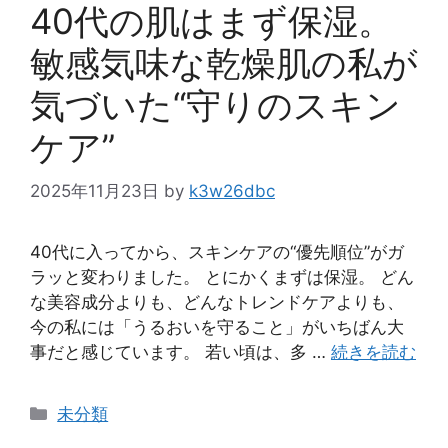
ー
40代の肌はまず保湿。
敏感気味な乾燥肌の私が
気づいた“守りのスキン
ケア”
2025年11月23日
by
k3w26dbc
40代に入ってから、スキンケアの“優先順位”がガ
ラッと変わりました。 とにかくまずは保湿。 どん
な美容成分よりも、どんなトレンドケアよりも、
今の私には「うるおいを守ること」がいちばん大
事だと感じています。 若い頃は、多 …
続きを読む
カ
未分類
テ