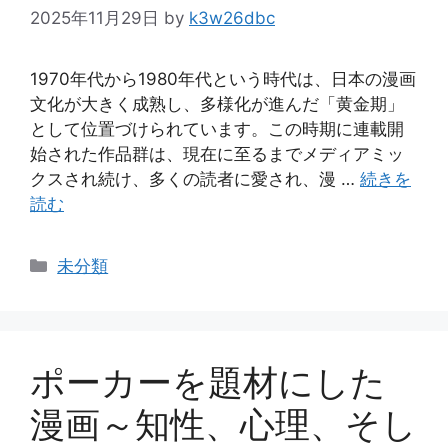
2025年11月29日
by
k3w26dbc
1970年代から1980年代という時代は、日本の漫画
文化が大きく成熟し、多様化が進んだ「黄金期」
として位置づけられています。この時期に連載開
始された作品群は、現在に至るまでメディアミッ
クスされ続け、多くの読者に愛され、漫 …
続きを
読む
カ
未分類
テ
ゴ
リ
ー
ポーカーを題材にした
漫画～知性、心理、そし