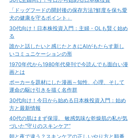
「ドッグフードの開封後の保存方法?鮮度を保ち愛
犬の健康を守るポイント」
30代向け！日本株投資入門：主婦・OLも賢く始め
る
誰かと話したいと感じたときにAIがもたらす新し
いコミュニケーションの形
1970年代から1980年代発刊で今読んでも面白い漫
画とは
ポーカーを題材にした漫画～知性、心理、そして
運命の駆け引きを描く名作群
30代向け！今日から始める日本株投資入門：始め
方と最新情報
40代の肌はまず保湿。 敏感気味な乾燥肌の私が気
づいた“守りのスキンケア”
朝と夜で違う？スキンケアの正しいやり方と順番