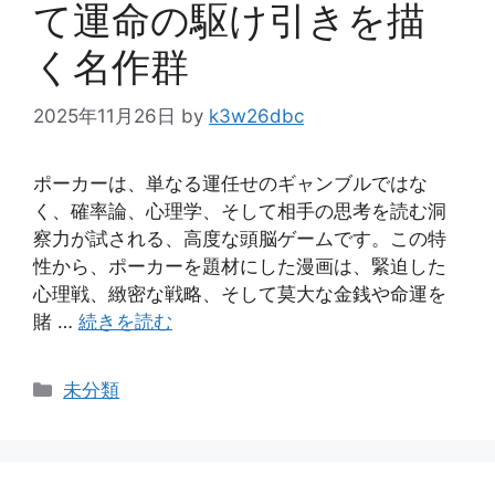
て運命の駆け引きを描
く名作群
2025年11月26日
by
k3w26dbc
ポーカーは、単なる運任せのギャンブルではな
く、確率論、心理学、そして相手の思考を読む洞
察力が試される、高度な頭脳ゲームです。この特
性から、ポーカーを題材にした漫画は、緊迫した
心理戦、緻密な戦略、そして莫大な金銭や命運を
賭 …
続きを読む
カ
未分類
テ
ゴ
リ