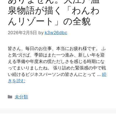
泉物語が描く「わんわ
んリゾート」の全貌
2026年2月5日
by
k3w26dbc
皆さん、毎日のお仕事、本当にお疲れ様です。 ふ
と気づけば、季節はまた一つ進み、新しい年を迎
える準備や年度末の慌ただしさを感じる時期にな
ってまいりましたね。 張り詰めた緊張感の中で戦
い続けるビジネスパーソンの皆さんにとって …
続
きを読む
カ
未分類
テ
ゴ
リ