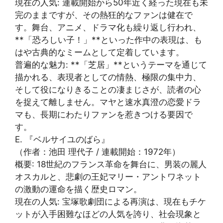
現在の人気: 連載開始から50年近く経った現在も未
完のままですが、その熱狂的なファンは健在で
す。舞台、アニメ、ドラマ化も繰り返し行われ、
**「恐ろしい子！」**といった作中の表現は、も
はや古典的なミームとして定着しています。
普遍的な魅力: **「芝居」**というテーマを通じて
描かれる、表現者としての情熱、極限の集中力、
そして役になりきることの凄まじさが、読者の心
を捉えて離しません。マヤと速水真澄の恋愛ドラ
マも、長期にわたりファンを惹きつける要因で
す。
E. 『ベルサイユのばら』
（作者：池田 理代子 / 連載開始：1972年）
概要: 18世紀のフランス革命を舞台に、男装の麗人
オスカルと、悲劇の王妃マリー・アントワネット
の激動の運命を描く歴史ロマン。
現在の人気: 宝塚歌劇団による再演は、現在もチケ
ットが入手困難なほどの人気を誇り、社会現象と