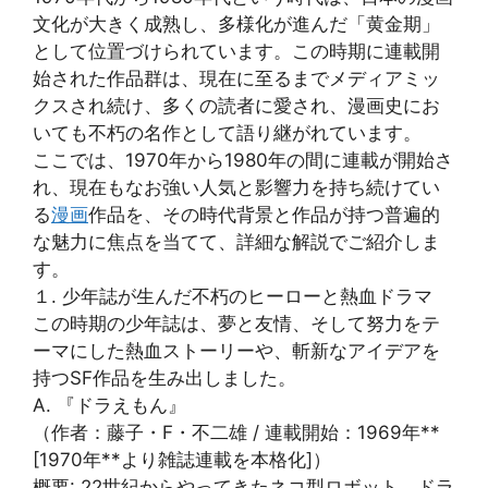
文化が大きく成熟し、多様化が進んだ「黄金期」
として位置づけられています。この時期に連載開
始された作品群は、現在に至るまでメディアミッ
クスされ続け、多くの読者に愛され、漫画史にお
いても不朽の名作として語り継がれています。
ここでは、1970年から1980年の間に連載が開始さ
れ、現在もなお強い人気と影響力を持ち続けてい
る
漫画
作品を、その時代背景と作品が持つ普遍的
な魅力に焦点を当てて、詳細な解説でご紹介しま
す。
１. 少年誌が生んだ不朽のヒーローと熱血ドラマ
この時期の少年誌は、夢と友情、そして努力をテ
ーマにした熱血ストーリーや、斬新なアイデアを
持つSF作品を生み出しました。
A. 『ドラえもん』
（作者：藤子・F・不二雄 / 連載開始：1969年**
[1970年**より雑誌連載を本格化]）
概要: 22世紀からやってきたネコ型ロボット、ドラ