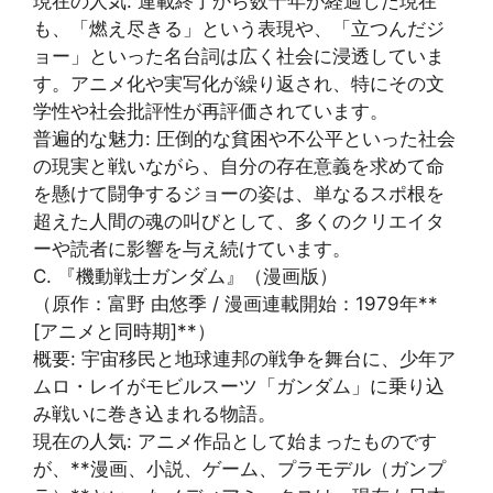
現在の人気: 連載終了から数十年が経過した現在
も、「燃え尽きる」という表現や、「立つんだジ
ョー」といった名台詞は広く社会に浸透していま
す。アニメ化や実写化が繰り返され、特にその文
学性や社会批評性が再評価されています。
普遍的な魅力: 圧倒的な貧困や不公平といった社会
の現実と戦いながら、自分の存在意義を求めて命
を懸けて闘争するジョーの姿は、単なるスポ根を
超えた人間の魂の叫びとして、多くのクリエイタ
ーや読者に影響を与え続けています。
C. 『機動戦士ガンダム』（漫画版）
（原作：富野 由悠季 / 漫画連載開始：1979年**
[アニメと同時期]**）
概要: 宇宙移民と地球連邦の戦争を舞台に、少年ア
ムロ・レイがモビルスーツ「ガンダム」に乗り込
み戦いに巻き込まれる物語。
現在の人気: アニメ作品として始まったものです
が、**漫画、小説、ゲーム、プラモデル（ガンプ