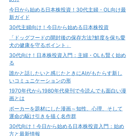
今日から始める日本株投資！30代主婦・OL向け最
新ガイド
30代主婦向け！今日から始める日本株投資
「ドッグフードの開封後の保存方法?鮮度を保ち愛
犬の健康を守るポイント」
30代向け！日本株投資入門：主婦・OLも賢く始め
る
誰かと話したいと感じたときにAIがもたらす新し
いコミュニケーションの形
1970年代から1980年代発刊で今読んでも面白い漫
画とは
ポーカーを題材にした漫画～知性、心理、そして
運命の駆け引きを描く名作群
30代向け！今日から始める日本株投資入門：始め
方と最新情報