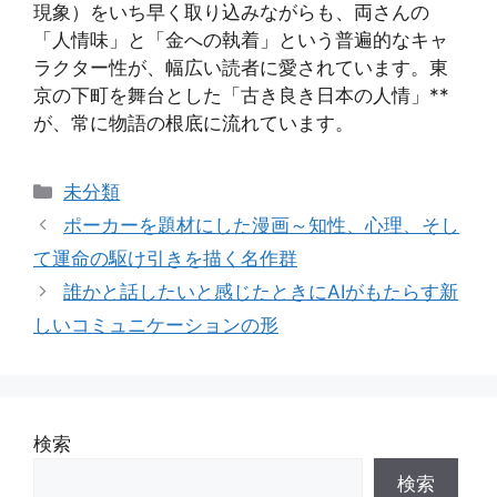
現象）をいち早く取り込みながらも、両さんの
「人情味」と「金への執着」という普遍的なキャ
ラクター性が、幅広い読者に愛されています。東
京の下町を舞台とした「古き良き日本の人情」**
が、常に物語の根底に流れています。
カ
未分類
テ
ポーカーを題材にした漫画～知性、心理、そし
ゴ
て運命の駆け引きを描く名作群
リ
誰かと話したいと感じたときにAIがもたらす新
ー
しいコミュニケーションの形
検索
検索