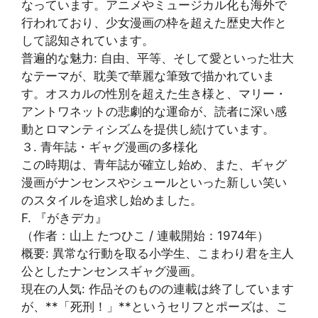
なっています。アニメやミュージカル化も海外で
行われており、少女漫画の枠を超えた歴史大作と
して認知されています。
普遍的な魅力: 自由、平等、そして愛といった壮大
なテーマが、耽美で華麗な筆致で描かれていま
す。オスカルの性別を超えた生き様と、マリー・
アントワネットの悲劇的な運命が、読者に深い感
動とロマンティシズムを提供し続けています。
３. 青年誌・ギャグ漫画の多様化
この時期は、青年誌が確立し始め、また、ギャグ
漫画がナンセンスやシュールといった新しい笑い
のスタイルを追求し始めました。
F. 『がきデカ』
（作者：山上 たつひこ / 連載開始：1974年）
概要: 異常な行動を取る小学生、こまわり君を主人
公としたナンセンスギャグ漫画。
現在の人気: 作品そのものの連載は終了しています
が、**「死刑！」**というセリフとポーズは、こ