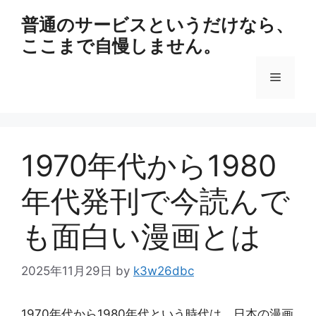
コ
普通のサービスというだけなら、
ン
ここまで自慢しません。
テ
ン
メ
ツ
へ
ス
ニ
キ
ッ
1970年代から1980
ュ
プ
年代発刊で今読んで
ー
も面白い漫画とは
2025年11月29日
by
k3w26dbc
1970年代から1980年代という時代は、日本の漫画