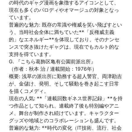
の時代のギャグ漫画を象徴するアイコンとして、
現在も多くのパロディやオマージュの対象となっ
ています。
普遍的な魅力: 既存の常識や権威を笑い飛ばすとい
う、当時社会全体に満ちていた**「反権威主義
的」なエネルギー**を体現しており、そのナンセ
ンスで突き抜けたギャグは、現在でもカルト的な
支持を得ています。
G. 『こちら葛飾区亀有公園前派出所』
（作者：秋本 治 / 連載開始：1976年）
概要: 浅草の派出所に勤務する超人警官、両津勘吉
が、金儲け、発明、そして騒動を巻き起こす日常
を描くコメディ。
現在の人気: **「連載回数ギネス世界記録」**を持
つ作品として知られ、連載終了後も特別編やアニ
メ、舞台が制作され続けています。キャラクター
グッズや地域とのコラボレーションも盛んです。
普遍的な魅力: **時代の変化（IT技術、流行、社会