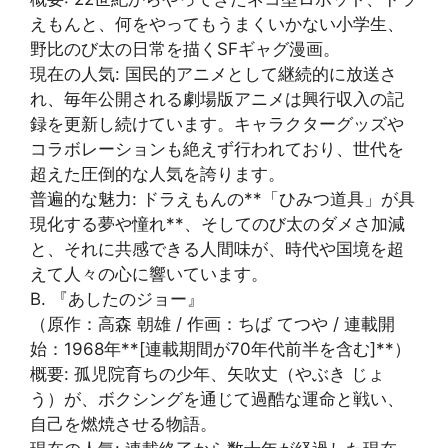
えもんと、何をやってもうまくいかない小学生、
野比のび太の日常を描くSFギャグ漫画。
現在の人気: 国民的アニメとして継続的に放送さ
れ、毎年公開される劇場版アニメは興行収入の記
録を更新し続けています。キャラクターグッズや
コラボレーションも絶えず行われており、世代を
超えた圧倒的な人気を誇ります。
普遍的な魅力: ドラえもんの**「ひみつ道具」が具
現化する夢や憧れ**、そしてのび太のダメさ加減
と、それに共感できる人間味が、時代や国境を超
えて人々の心に響いています。
B. 『あしたのジョー』
（原作：高森 朝雄 / 作画：ちば てつや / 連載開
始：1968年**[連載期間が70年代前半を含む]**）
概要: 孤児院育ちの少年、矢吹丈（やぶき じょ
う）が、ボクシングを通じて過酷な運命と戦い、
自己を燃焼させる物語。