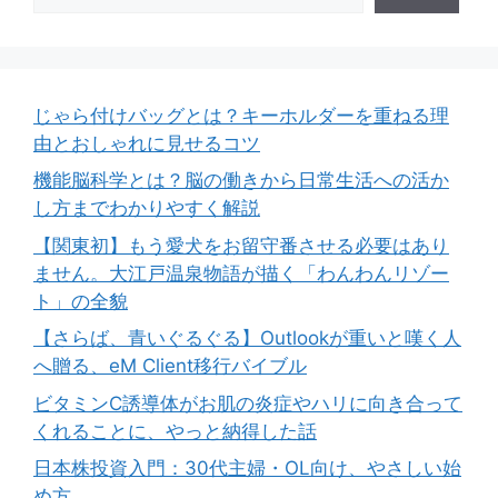
じゃら付けバッグとは？キーホルダーを重ねる理
由とおしゃれに見せるコツ
機能脳科学とは？脳の働きから日常生活への活か
し方までわかりやすく解説
【関東初】もう愛犬をお留守番させる必要はあり
ません。大江戸温泉物語が描く「わんわんリゾー
ト」の全貌
【さらば、青いぐるぐる】Outlookが重いと嘆く人
へ贈る、eM Client移行バイブル
ビタミンC誘導体がお肌の炎症やハリに向き合って
くれることに、やっと納得した話
日本株投資入門：30代主婦・OL向け、やさしい始
め方