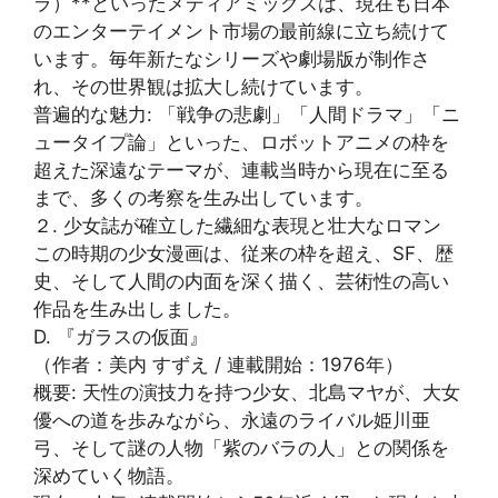
ラ）**といったメディアミックスは、現在も日本
のエンターテイメント市場の最前線に立ち続けて
います。毎年新たなシリーズや劇場版が制作さ
れ、その世界観は拡大し続けています。
普遍的な魅力: 「戦争の悲劇」「人間ドラマ」「ニ
ュータイプ論」といった、ロボットアニメの枠を
超えた深遠なテーマが、連載当時から現在に至る
まで、多くの考察を生み出しています。
２. 少女誌が確立した繊細な表現と壮大なロマン
この時期の少女漫画は、従来の枠を超え、SF、歴
史、そして人間の内面を深く描く、芸術性の高い
作品を生み出しました。
D. 『ガラスの仮面』
（作者：美内 すずえ / 連載開始：1976年）
概要: 天性の演技力を持つ少女、北島マヤが、大女
優への道を歩みながら、永遠のライバル姫川亜
弓、そして謎の人物「紫のバラの人」との関係を
深めていく物語。