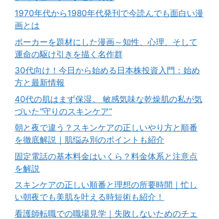
1970年代から1980年代発刊で今読んでも面白い漫
画とは
ポーカーを題材にした漫画～知性、心理、そして
運命の駆け引きを描く名作群
30代向け！今日から始める日本株投資入門：始め
方と最新情報
40代の肌はまず保湿。 敏感気味な乾燥肌の私が気
づいた“守りのスキンケア”
朝と夜で違う？スキンケアの正しいやり方と順番
を徹底解説｜肌悩み別のポイントも紹介
固定電話の基本料金はいくら？料金体系と注意点
を解説
スキンケアの正しい順番と理想の所要時間｜忙し
い朝夜でも美肌を叶える時短術も紹介！
看護師転職での職場見学｜失敗しないためのチェ