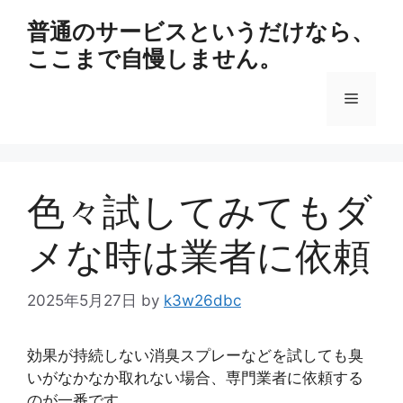
コ
普通のサービスというだけなら、
ン
ここまで自慢しません。
テ
ン
メ
ツ
へ
ス
ニ
キ
ッ
色々試してみてもダ
ュ
プ
メな時は業者に依頼
ー
2025年5月27日
by
k3w26dbc
効果が持続しない消臭スプレーなどを試しても臭
いがなかなか取れない場合、専門業者に依頼する
のが一番です。