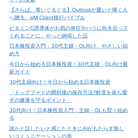
【さらば、青いぐるぐる】Outlookが重いと嘆く人
へ贈る、eM Client移行バイブル
ビタミンC誘導体がお肌の炎症やハリに向き合って
くれることに、やっと納得した話
日本株投資入門：30代主婦・OL向け、やさしい始
め方
今日から始める日本株投資！30代主婦・OL向け最
新ガイド
30代主婦向け！今日から始める日本株投資
「ドッグフードの開封後の保存方法?鮮度を保ち愛
犬の健康を守るポイント」
30代向け！日本株投資入門：主婦・OLも賢く始め
る
誰かと話したいと感じたときにAIがもたらす新し
いコミュニケーションの形