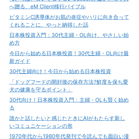
へ贈る、eM Client移行バイブル
ビタミンC誘導体がお肌の炎症やハリに向き合って
くれることに、やっと納得した話
日本株投資入門：30代主婦・OL向け、やさしい始
め方
今日から始める日本株投資！30代主婦・OL向け最
新ガイド
30代主婦向け！今日から始める日本株投資
「ドッグフードの開封後の保存方法?鮮度を保ち愛
犬の健康を守るポイント」
30代向け！日本株投資入門：主婦・OLも賢く始め
る
誰かと話したいと感じたときにAIがもたらす新し
いコミュニケーションの形
1970年代から1980年代発刊で今読んでも面白い漫