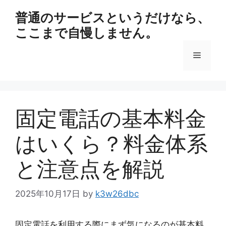
コ
普通のサービスというだけなら、
ン
ここまで自慢しません。
テ
ン
メ
ツ
へ
ス
ニ
キ
ッ
固定電話の基本料金
ュ
プ
はいくら？料金体系
ー
と注意点を解説
2025年10月17日
by
k3w26dbc
固定電話を利用する際にまず気になるのが基本料