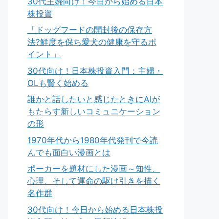
30代主婦向け！今日から始める日本
株投資
「ドッグフードの開封後の保存方
法?鮮度を保ち愛犬の健康を守るポ
イント」
30代向け！日本株投資入門：主婦・
OLも賢く始める
誰かと話したいと感じたときにAIが
もたらす新しいコミュニケーション
の形
1970年代から1980年代発刊で今読
んでも面白い漫画とは
ポーカーを題材にした漫画～知性、
心理、そして運命の駆け引きを描く
名作群
30代向け！今日から始める日本株投