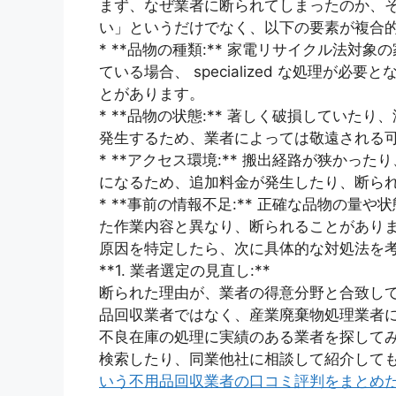
まず、なぜ業者に断られてしまったのか、
い」というだけでなく、以下の要素が複合
* **品物の種類:** 家電リサイクル法
ている場合、 specialized な処理が
とがあります。
* **品物の状態:** 著しく破損してい
発生するため、業者によっては敬遠される
* **アクセス環境:** 搬出経路が狭か
になるため、追加料金が発生したり、断ら
* **事前の情報不足:** 正確な品物の
た作業内容と異なり、断られることがあり
原因を特定したら、次に具体的な対処法を
**1. 業者選定の見直し:**
断られた理由が、業者の得意分野と合致し
品回収業者ではなく、産業廃棄物処理業者
不良在庫の処理に実績のある業者を探して
検索したり、同業他社に相談して紹介して
いう不用品回収業者の口コミ評判をまとめ