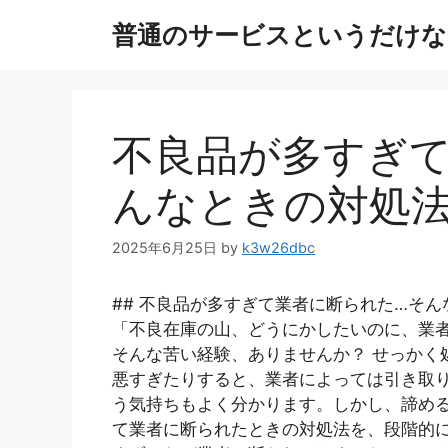
コ
普通のサービスというだけな
ン
テ
ン
ツ
へ
不良品が多すぎ
ス
キ
んなときの対処
ッ
プ
2025年6月25日
by
k3w26dbc
## 不良品が多すぎて業者に断られた…そ
「不良在庫の山、どうにかしたいのに、業
そんな苦い経験、ありませんか？ せっかく
悪すぎたりすると、業者によっては引き取
う気持ちもよく分かります。しかし、諦め
て業者に断られたときの対処法を、段階的