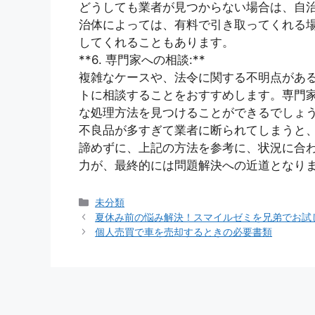
どうしても業者が見つからない場合は、自
治体によっては、有料で引き取ってくれる
してくれることもあります。
**6. 専門家への相談:**
複雑なケースや、法令に関する不明点があ
トに相談することをおすすめします。専門
な処理方法を見つけることができるでしょ
不良品が多すぎて業者に断られてしまうと
諦めずに、上記の方法を参考に、状況に合
力が、最終的には問題解決への近道となり
カ
未分類
テ
夏休み前の悩み解決！スマイルゼミを兄弟でお試
ゴ
個人売買で車を売却するときの必要書類
リ
ー