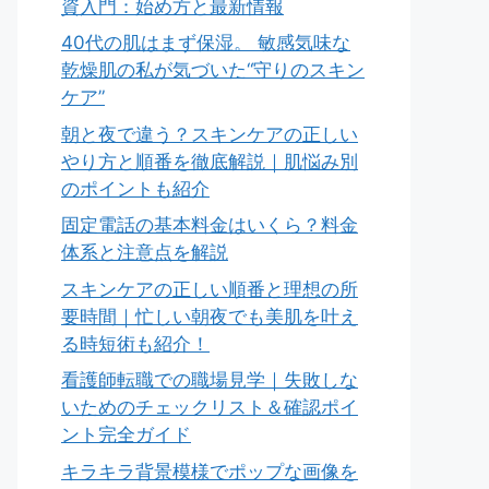
資入門：始め方と最新情報
40代の肌はまず保湿。 敏感気味な
乾燥肌の私が気づいた“守りのスキン
ケア”
朝と夜で違う？スキンケアの正しい
やり方と順番を徹底解説｜肌悩み別
のポイントも紹介
固定電話の基本料金はいくら？料金
体系と注意点を解説
スキンケアの正しい順番と理想の所
要時間｜忙しい朝夜でも美肌を叶え
る時短術も紹介！
看護師転職での職場見学｜失敗しな
いためのチェックリスト＆確認ポイ
ント完全ガイド
キラキラ背景模様でポップな画像を