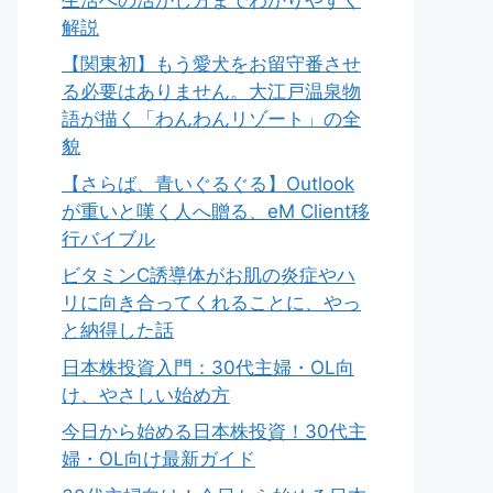
解説
【関東初】もう愛犬をお留守番させ
る必要はありません。大江戸温泉物
語が描く「わんわんリゾート」の全
貌
【さらば、青いぐるぐる】Outlook
が重いと嘆く人へ贈る、eM Client移
行バイブル
ビタミンC誘導体がお肌の炎症やハ
リに向き合ってくれることに、やっ
と納得した話
日本株投資入門：30代主婦・OL向
け、やさしい始め方
今日から始める日本株投資！30代主
婦・OL向け最新ガイド