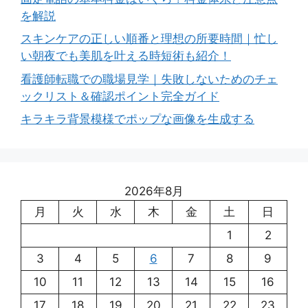
を解説
スキンケアの正しい順番と理想の所要時間｜忙し
い朝夜でも美肌を叶える時短術も紹介！
看護師転職での職場見学｜失敗しないためのチェ
ックリスト＆確認ポイント完全ガイド
キラキラ背景模様でポップな画像を生成する
2026年8月
月
火
水
木
金
土
日
1
2
3
4
5
6
7
8
9
10
11
12
13
14
15
16
17
18
19
20
21
22
23