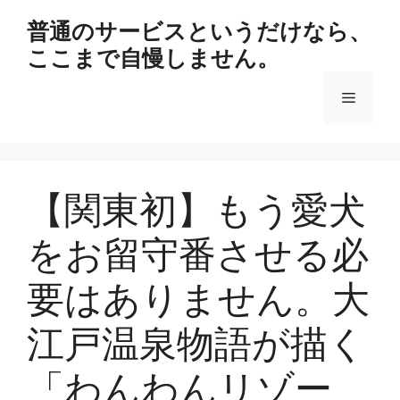
コ
普通のサービスというだけなら、
ン
ここまで自慢しません。
テ
ン
メ
ツ
へ
ス
ニ
キ
ッ
【関東初】もう愛犬
ュ
プ
をお留守番させる必
ー
要はありません。大
江戸温泉物語が描く
「わんわんリゾー