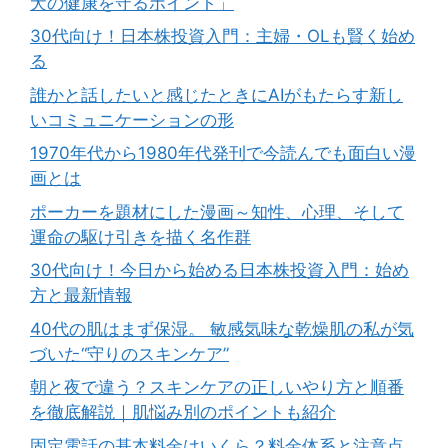
犬の健康を守るポイント」
30代向け！日本株投資入門：主婦・OLも賢く始め
る
誰かと話したいと感じたときにAIがもたらす新し
いコミュニケーションの形
1970年代から1980年代発刊で今読んでも面白い漫
画とは
ポーカーを題材にした漫画～知性、心理、そして
運命の駆け引きを描く名作群
30代向け！今日から始める日本株投資入門：始め
方と最新情報
40代の肌はまず保湿。 敏感気味な乾燥肌の私が気
づいた“守りのスキンケア”
朝と夜で違う？スキンケアの正しいやり方と順番
を徹底解説｜肌悩み別のポイントも紹介
固定電話の基本料金はいくら？料金体系と注意点