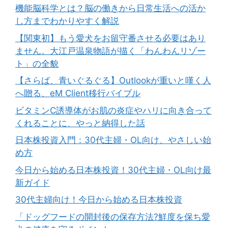
機能脳科学とは？脳の働きから日常生活への活か
し方までわかりやすく解説
【関東初】もう愛犬をお留守番させる必要はあり
ません。大江戸温泉物語が描く「わんわんリゾー
ト」の全貌
【さらば、青いぐるぐる】Outlookが重いと嘆く人
へ贈る、eM Client移行バイブル
ビタミンC誘導体がお肌の炎症やハリに向き合って
くれることに、やっと納得した話
日本株投資入門：30代主婦・OL向け、やさしい始
め方
今日から始める日本株投資！30代主婦・OL向け最
新ガイド
30代主婦向け！今日から始める日本株投資
「ドッグフードの開封後の保存方法?鮮度を保ち愛