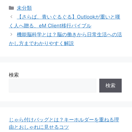
カ
未分類
テ
【さらば、青いぐるぐる】Outlookが重いと嘆
ゴ
く人へ贈る、eM Client移行バイブル
リ
機能脳科学とは？脳の働きから日常生活への活
ー
かし方までわかりやすく解説
検索
検索
じゃら付けバッグとは？キーホルダーを重ねる理
由とおしゃれに見せるコツ